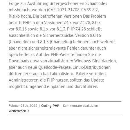
Folge zur Ausführung untergeschobenen Schadcodes
missbraucht werden (CVE-2021-21708, CVSS 8.2,
Risiko hoch). Die betroffenen Versionen Das Problem
betrifft PHP in den Versionen 7.4.x vor 7.4.28, 8.0.x
vor 8.0.16 sowie 8.1.x vor 8.1.3. PHP 7.4.28 schließt
ausschließlich die Sicherheitslücke. Version 8.0.16
(Changelog) und 8.1.3 (Changelog) beheben auch weitere,
aber nicht sicherheitsrelevante Fehler, darunter auch
Speicherlecks. Auf der PHP-Website finden Sie die
Downloads etwa von aktualisierten Windows-Binärdateien,
aber auch neue Quellcode-Pakete. Linux-Distributionen
dürften jetzt auch bald aktualisierte Pakete verteilen.
Administratoren, die PHP nutzen, sollten das Update
möglicht umgehend einplanen und durchführen.
für
Februar 28th, 2022
|
Coding
,
PHP
|
Kommentare deaktiviert
PHP
Weiterlesen
schließt
Sicherheitslücke
mit