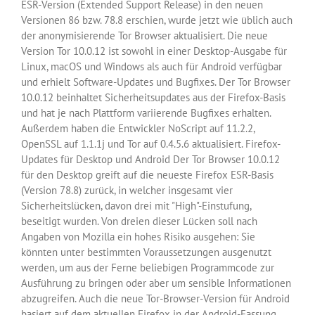
ESR-Version (Extended Support Release) in den neuen
Versionen 86 bzw. 78.8 erschien, wurde jetzt wie üblich auch
der anonymisierende Tor Browser aktualisiert. Die neue
Version Tor 10.0.12 ist sowohl in einer Desktop-Ausgabe für
Linux, macOS und Windows als auch für Android verfügbar
und erhielt Software-Updates und Bugfixes. Der Tor Browser
10.0.12 beinhaltet Sicherheitsupdates aus der Firefox-Basis
und hat je nach Plattform variierende Bugfixes erhalten.
Außerdem haben die Entwickler NoScript auf 11.2.2,
OpenSSL auf 1.1.1j und Tor auf 0.4.5.6 aktualisiert. Firefox-
Updates für Desktop und Android Der Tor Browser 10.0.12
für den Desktop greift auf die neueste Firefox ESR-Basis
(Version 78.8) zurück, in welcher insgesamt vier
Sicherheitslücken, davon drei mit "High"-Einstufung,
beseitigt wurden. Von dreien dieser Lücken soll nach
Angaben von Mozilla ein hohes Risiko ausgehen: Sie
könnten unter bestimmten Voraussetzungen ausgenutzt
werden, um aus der Ferne beliebigen Programmcode zur
Ausführung zu bringen oder aber um sensible Informationen
abzugreifen. Auch die neue Tor-Browser-Version für Android
basiert auf dem aktuellen Firefox in der Android-Fassung