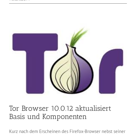
78.8
schließt
vier
Lücken
in
Thunderbird
Tor Browser 10.0.12 aktualisiert
Basis und Komponenten
Kurz nach dem Erscheinen des Firefox-Browser nebst seiner