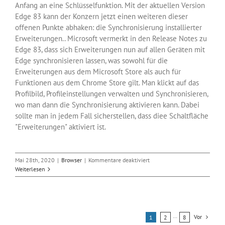
Anfang an eine Schlüsselfunktion. Mit der aktuellen Version
Edge 83 kann der Konzern jetzt einen weiteren dieser
offenen Punkte abhaken: die Synchronisierung installierter
Erweiterungen.. Microsoft vermerkt in den Release Notes zu
Edge 83, dass sich Erweiterungen nun auf allen Geräten mit
Edge synchronisieren lassen, was sowohl für die
Erweiterungen aus dem Microsoft Store als auch für
Funktionen aus dem Chrome Store gilt. Man klickt auf das
Profilbild, Profileinstellungen verwalten und Synchronisieren,
wo man dann die Synchronisierung aktivieren kann. Dabei
sollte man in jedem Fall sicherstellen, dass diee Schaltfläche
"Erweiterungen" aktiviert ist.
für
Mai 28th, 2020
|
Browser
|
Kommentare deaktiviert
Edge
Weiterlesen
83
synchronisiert
jetzt
auch
Erweiterungen
Vor
1
2
···
8