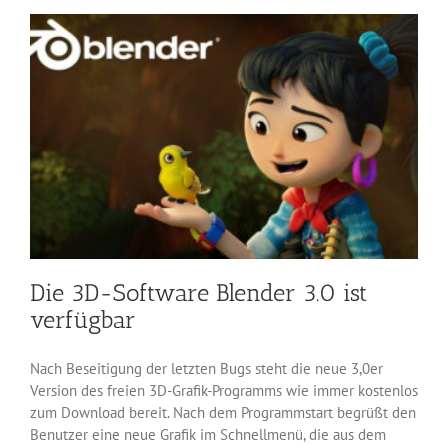
Updates
Die 3D-Software Blender 3.0 ist
verfügbar
Nach Beseitigung der letzten Bugs steht die neue 3,0er
Version des freien 3D-Grafik-Programms wie immer kostenlos
zum Download bereit. Nach dem Programmstart begrüßt den
Benutzer eine neue Grafik im Schnellmenü, die aus dem