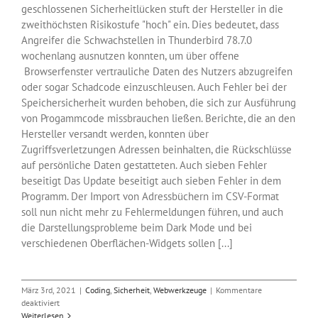
geschlossenen Sicherheitlücken stuft der Hersteller in die
zweithöchsten Risikostufe "hoch" ein. Dies bedeutet, dass
Angreifer die Schwachstellen in Thunderbird 78.7.0
wochenlang ausnutzen konnten, um über offene
Browserfenster vertrauliche Daten des Nutzers abzugreifen
oder sogar Schadcode einzuschleusen. Auch Fehler bei der
Speichersicherheit wurden behoben, die sich zur Ausführung
von Progammcode missbrauchen ließen. Berichte, die an den
Hersteller versandt werden, konnten über
Zugriffsverletzungen Adressen beinhalten, die Rückschlüsse
auf persönliche Daten gestatteten. Auch sieben Fehler
beseitigt Das Update beseitigt auch sieben Fehler in dem
Programm. Der Import von Adressbüchern im CSV-Format
soll nun nicht mehr zu Fehlermeldungen führen, und auch
die Darstellungsprobleme beim Dark Mode und bei
verschiedenen Oberflächen-Widgets sollen [...]
März 3rd, 2021
|
Coding
,
Sicherheit
,
Webwerkzeuge
|
Kommentare
für
deaktiviert
Sicherheitsupdate
Weiterlesen