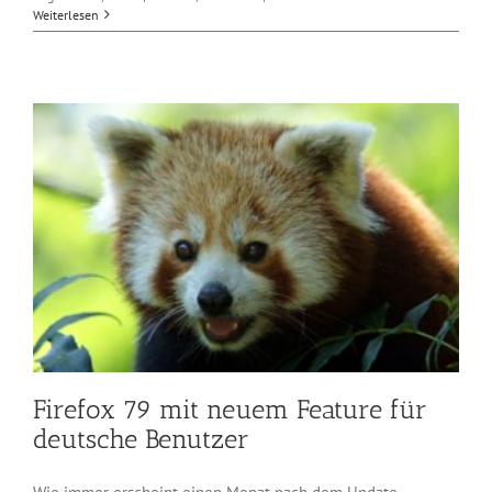
Google
Weiterlesen
Chrome
85
schließt
Sicherheitslück
in
WebGL
Firefox 79 mit neuem Feature für
deutsche Benutzer