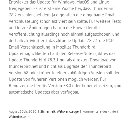
Entwickler das Update für Windows, MacOS und Linux
freigegeben. Es ist erst eine Woche her, dass Thunderbird
78.2 erschien, bei dem ja eigentlich die eingebaute Email-
Verschlüsselung schon aktiviert sein sollte. Für weitere Tests
und letzte Änderungen hatten die Entwickler die
Veröffentlichung allerdings noch einmal aufgeschoben, und
deshalb aktiviert erst das aktuelle Update 78.2.1 die PGP-
Email-Verschlüsselung in Mozillas Thunderbird.
Updatemöglichkeiten Laut den Release-Notes gibt es das
Update Thunderbird 78.2.1 nur als direkten Download von
thunderbird.net und nicht als Upgrade der Thunderbird
Version 68 oder früher. In einer zukünftigen Version soll der
Update von früheren Versionen möglich werden. Für
Benutzer, die bereits Version 78.0 oder höher einsetzen, sind
automatische Updates aber verfügbar.
für
August 30th, 2020
|
Sicherheit
,
Webwerkzeuge
|
Kommentare deaktiviert
Thunder
Weiterlesen
78.2.1
bringt