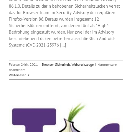
86.1.0. Details zu darin behobenen Sicherheitslücken verrät
das Tor Browser-Team im Security-Advisory der regulären
Firefox-Version 86. Daraus wurden insgesamt 12
Sicherheitslücken entfernt, von denen fünf als "High"-
Bedrohung eingestuft wurden. Nur zwei der im Advisory
beschriebenen Lücken betreffen ausschließlich Android-
Systeme (CVE-2021-23976 [...]
Februar 24th, 2021
|
Browser
,
Sicherheit
,
Webwerkzeuge
|
Kommentare
für
deaktiviert
Tor
Weiterlesen
Browser
10.0.12
aktualisiert
Basis
und
Komponenten