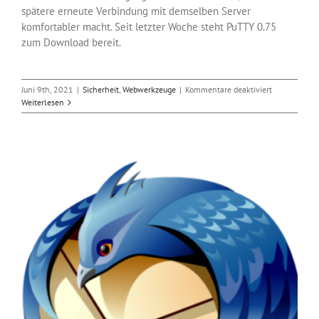
spätere erneute Verbindung mit demselben Server
komfortabler macht. Seit letzter Woche steht PuTTY 0.75
zum Download bereit.
für
Juni 9th, 2021
|
Sicherheit
,
Webwerkzeuge
|
Kommentare deaktiviert
Die
Weiterlesen
neue
Version
PuTTY
0.75
ist
verfügbar