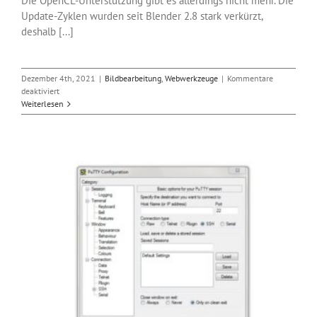
Die OpenCL-Unterstützung gibt es allerdings nicht mehr. Die
Update-Zyklen wurden seit Blender 2.8 stark verkürzt,
deshalb [...]
Dezember 4th, 2021
|
Bildbearbeitung
,
Webwerkzeuge
|
Kommentare
für
deaktiviert
Die
Weiterlesen
3D-
Software
Blender
3.0
ist
verfügbar