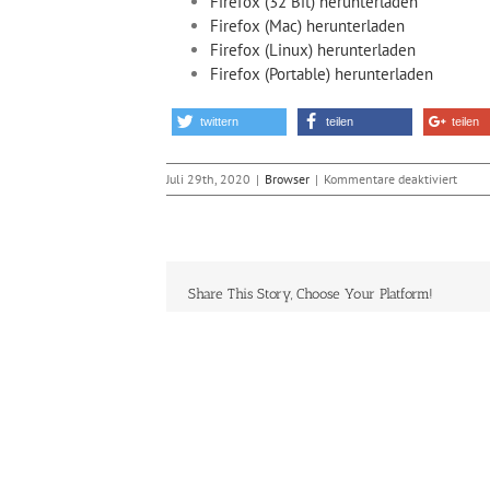
Firefox (32 Bit) herunterladen
Firefox (Mac) herunterladen
Firefox (Linux) herunterladen
Firefox (Portable) herunterladen
twittern
teilen
teilen
für
Juli 29th, 2020
|
Browser
|
Kommentare deaktiviert
Firefo
79
mit
neue
Featu
Share This Story, Choose Your Platform!
für
deuts
Benut
Ähnliche Beiträge