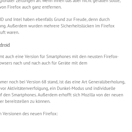
ionaler Zeitungen an. Wenn Ihnen das aber nicht gefallen sollte,
 von Firefox auch ganz entfernen.
D und Intel haben ebenfalls Grund zur Freude, denn durch
tung. Außerdem wurden mehrere Sicherheitslücken im Firefox
tuft waren.
droid
t auch eine Version für Smartphones mit den neusten Firefox-
Browsers nach und nach auch für Geräte mit dem
mer noch bei Version 68 stand, ist das eine Art Generalüberholung,
tz vor Aktivitätenverfolgung, ein Dunkel-Modus und individuelle
uf den Smartphones. Außerdem erhofft sich Mozilla von der neuen
er bereitstellen zu können.
 Versionen des neuen Firefox: