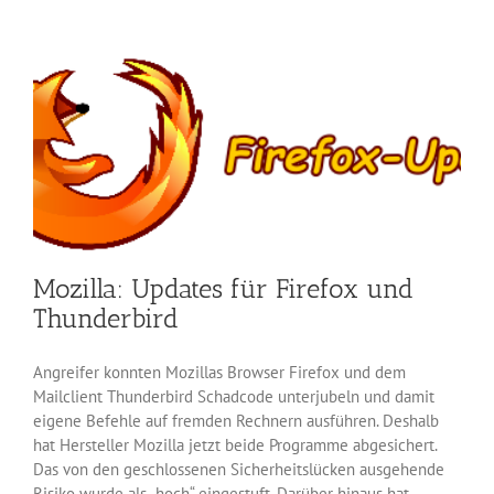
Emailc
Thunde
Mozilla: Updates für Firefox und
Thunderbird
Angreifer konnten Mozillas Browser Firefox und dem
Mailclient Thunderbird Schadcode unterjubeln und damit
eigene Befehle auf fremden Rechnern ausführen. Deshalb
hat Hersteller Mozilla jetzt beide Programme abgesichert.
Das von den geschlossenen Sicherheitslücken ausgehende
Risiko wurde als „hoch“ eingestuft. Darüber hinaus hat