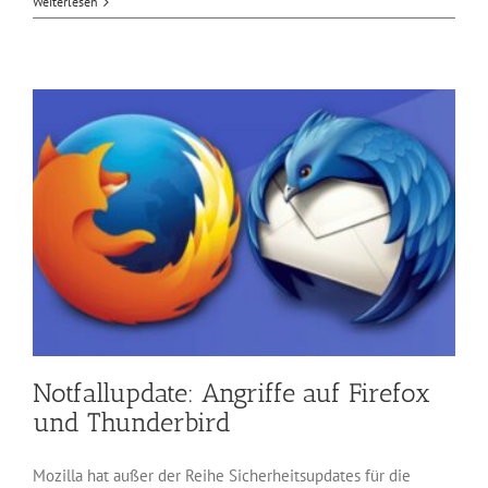
Firefox-
Weiterlesen
und
Thunder
Updates
beseiti
Fehler
Notfallupdate: Angriffe auf Firefox
und Thunderbird
Mozilla hat außer der Reihe Sicherheitsupdates für die