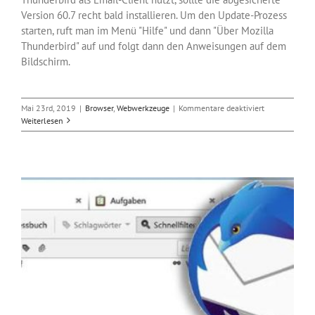
Version 60.7 recht bald installieren. Um den Update-Prozess
starten, ruft man im Menü "Hilfe" und dann "Über Mozilla
Thunderbird" auf und folgt dann den Anweisungen auf dem
Bildschirm.
für
Mai 23rd, 2019
|
Browser
,
Webwerkzeuge
|
Kommentare deaktiviert
Sicherheitsup
Weiterlesen
für
Mailclient
Thunderbird