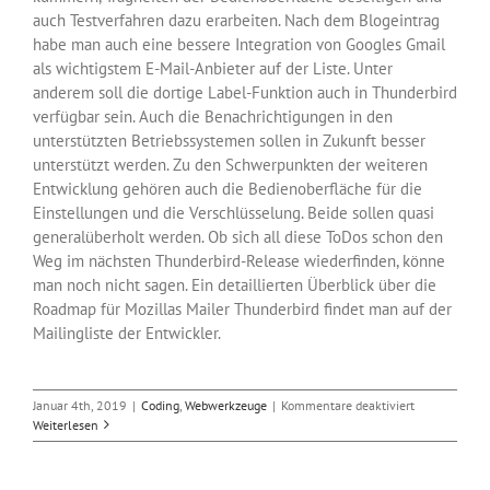
auch Testverfahren dazu erarbeiten. Nach dem Blogeintrag
habe man auch eine bessere Integration von Googles Gmail
als wichtigstem E-Mail-Anbieter auf der Liste. Unter
anderem soll die dortige Label-Funktion auch in Thunderbird
verfügbar sein. Auch die Benachrichtigungen in den
unterstützten Betriebssystemen sollen in Zukunft besser
unterstützt werden. Zu den Schwerpunkten der weiteren
Entwicklung gehören auch die Bedienoberfläche für die
Einstellungen und die Verschlüsselung. Beide sollen quasi
generalüberholt werden. Ob sich all diese ToDos schon den
Weg im nächsten Thunderbird-Release wiederfinden, könne
man noch nicht sagen. Ein detaillierten Überblick über die
Roadmap für Mozillas Mailer Thunderbird findet man auf der
Mailingliste der Entwickler.
für
Januar 4th, 2019
|
Coding
,
Webwerkzeuge
|
Kommentare deaktiviert
Mehr
Weiterlesen
Entwickler
für
den