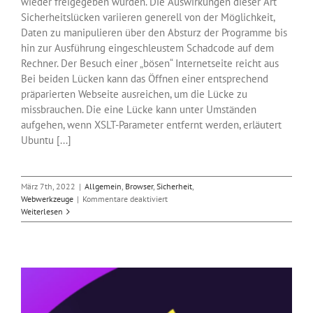
wieder freigegeben wurden. Die Auswirkungen dieser Art
Sicherheitslücken variieren generell von der Möglichkeit,
Daten zu manipulieren über den Absturz der Programme bis
hin zur Ausführung eingeschleustem Schadcode auf dem
Rechner. Der Besuch einer „bösen“ Internetseite reicht aus
Bei beiden Lücken kann das Öffnen einer entsprechend
präparierten Webseite ausreichen, um die Lücke zu
missbrauchen. Die eine Lücke kann unter Umständen
aufgehen, wenn XSLT-Parameter entfernt werden, erläutert
Ubuntu [...]
März 7th, 2022
|
Allgemein
,
Browser
,
Sicherheit
,
für
Webwerkzeuge
|
Kommentare deaktiviert
Notfallupdate:
Weiterlesen
Angriffe
auf
Firefox
und
Thunderbird