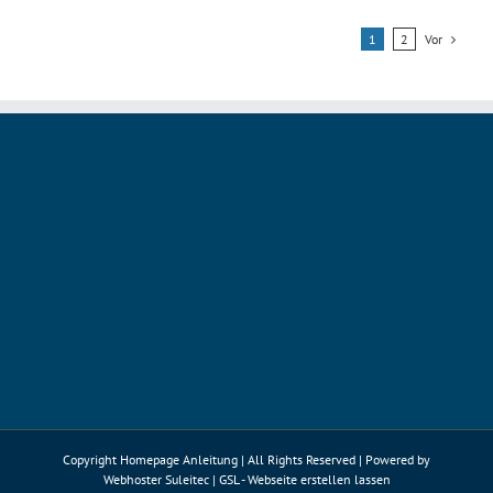
Email-
Client
Vor
1
2
Thunderbird
Copyright Homepage Anleitung | All Rights Reserved | Powered by
Webhoster Suleitec
|
GSL - Webseite erstellen lassen