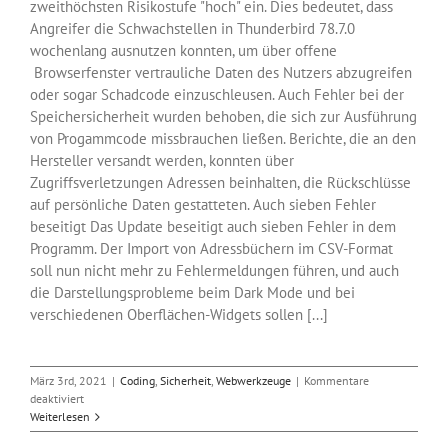
zweithöchsten Risikostufe "hoch" ein. Dies bedeutet, dass
Angreifer die Schwachstellen in Thunderbird 78.7.0
wochenlang ausnutzen konnten, um über offene
Browserfenster vertrauliche Daten des Nutzers abzugreifen
oder sogar Schadcode einzuschleusen. Auch Fehler bei der
Speichersicherheit wurden behoben, die sich zur Ausführung
von Progammcode missbrauchen ließen. Berichte, die an den
Hersteller versandt werden, konnten über
Zugriffsverletzungen Adressen beinhalten, die Rückschlüsse
auf persönliche Daten gestatteten. Auch sieben Fehler
beseitigt Das Update beseitigt auch sieben Fehler in dem
Programm. Der Import von Adressbüchern im CSV-Format
soll nun nicht mehr zu Fehlermeldungen führen, und auch
die Darstellungsprobleme beim Dark Mode und bei
verschiedenen Oberflächen-Widgets sollen [...]
März 3rd, 2021
|
Coding
,
Sicherheit
,
Webwerkzeuge
|
Kommentare
für
deaktiviert
Sicherheitsupdate
Weiterlesen
78.8