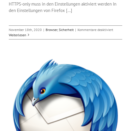
HTTPS-only muss in den Einstellungen aktiviert werden In
den Einstellungen von Firefox [...]
für
November 18th, 2020
|
Browser
,
Sicherheit
|
Kommentare deaktiviert
Mozilla:
Weiterlesen
Updates
für
Firefox
und
Thunderbird