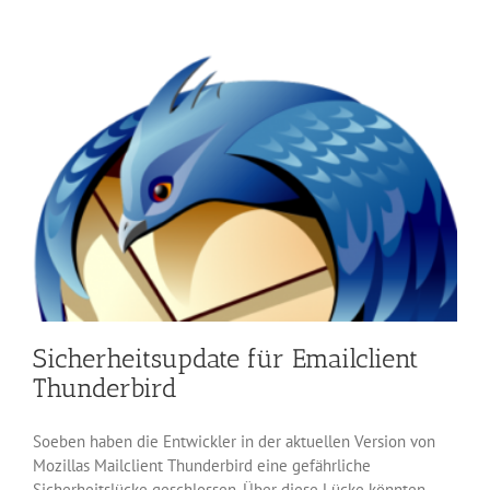
schließt
vier
Lücken
in
Thunderbird
Sicherheitsupdate für Emailclient
Thunderbird
Soeben haben die Entwickler in der aktuellen Version von
Mozillas Mailclient Thunderbird eine gefährliche
Sicherheitslücke geschlossen. Über diese Lücke könnten