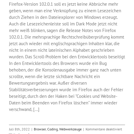
Firefox-Version 102.0.1 soll es jetzt keine Abbrüche mehr
geben, wenn man eine Verknüpfung zu einem Lesezeichen
durch Ziehen in den Dateiexplorer von Windows erzeugt.
Auch die Lesezeichenleiste soll im Dark Mode jetzt nicht
mehr weiß blinken, sagen die Release Notes von Firefox
102.0.1. Die mehrsprachige Rechtschreibüberprüfung kommt
jetzt auch wieder mit englischsprachigen Inhalten klar, die
nicht in einem nicht lateinischen Alphabet geschrieben
wurden. Das Scroll-Problem bei den Entwicklertools beseitigt
In den Entwicklertools des Browsers wurde ein Bug
behoben, der die Konsolenausgabe immer ganz nach unten
scrollte, wenn die letzte sichtbare Nachricht ein
Bewertungsergebnis war. Außer diversen
Stabilitätsverbesserungen wurde im Firefox auch der Fehler
beseitigt, durch den der Haken bei "Cookies und Website-
Daten beim Beenden von Firefox löschen" immer wieder
verschwand, [...]
für
Juli 8th, 2022
|
Browser
,
Coding
,
Webwerkzeuge
|
Kommentare deaktiviert