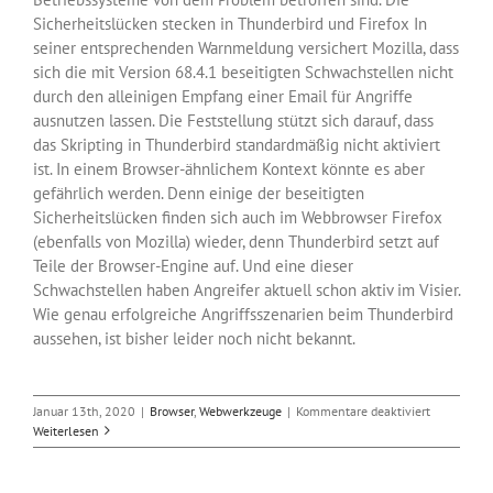
Sicherheitslücken stecken in Thunderbird und Firefox In
seiner entsprechenden Warnmeldung versichert Mozilla, dass
sich die mit Version 68.4.1 beseitigten Schwachstellen nicht
durch den alleinigen Empfang einer Email für Angriffe
ausnutzen lassen. Die Feststellung stützt sich darauf, dass
das Skripting in Thunderbird standardmäßig nicht aktiviert
ist. In einem Browser-ähnlichem Kontext könnte es aber
gefährlich werden. Denn einige der beseitigten
Sicherheitslücken finden sich auch im Webbrowser Firefox
(ebenfalls von Mozilla) wieder, denn Thunderbird setzt auf
Teile der Browser-Engine auf. Und eine dieser
Schwachstellen haben Angreifer aktuell schon aktiv im Visier.
Wie genau erfolgreiche Angriffsszenarien beim Thunderbird
aussehen, ist bisher leider noch nicht bekannt.
für
Januar 13th, 2020
|
Browser
,
Webwerkzeuge
|
Kommentare deaktiviert
Mozilla
Weiterlesen
schließt
Sicherheit
im