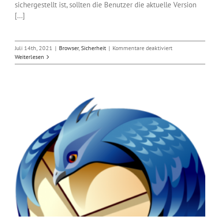
sichergestellt ist, sollten die Benutzer die aktuelle Version
[...]
für
Juli 14th, 2021
|
Browser
,
Sicherheit
|
Kommentare deaktiviert
Sicherheitsupdates
Weiterlesen
für
Firefox,
Thunderbird
und
Tor
Browser