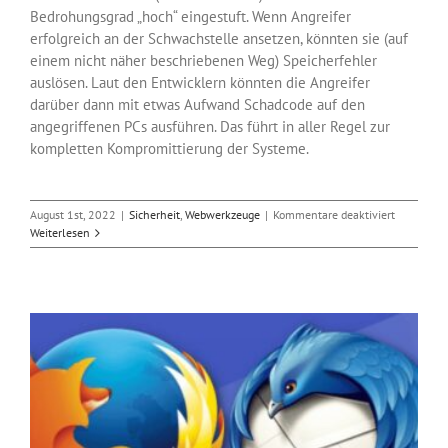
Bedrohungsgrad „hoch“ eingestuft. Wenn Angreifer
erfolgreich an der Schwachstelle ansetzen, könnten sie (auf
einem nicht näher beschriebenen Weg) Speicherfehler
auslösen. Laut den Entwicklern könnten die Angreifer
darüber dann mit etwas Aufwand Schadcode auf den
angegriffenen PCs ausführen. Das führt in aller Regel zur
kompletten Kompromittierung der Systeme.
für
August 1st, 2022
|
Sicherheit
,
Webwerkzeuge
|
Kommentare deaktiviert
Sicherheit
Weiterlesen
gegen
Schadcode
Angriffe
auf
Thunderbi