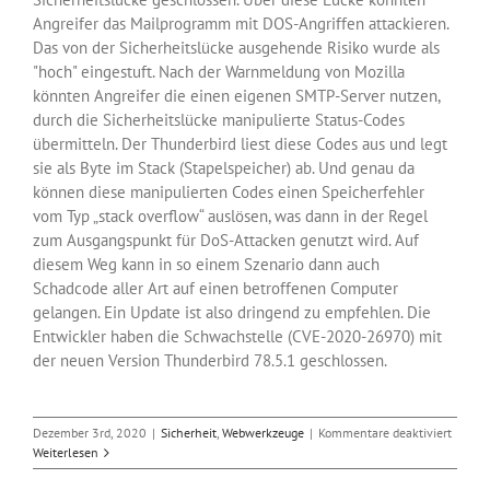
Angreifer das Mailprogramm mit DOS-Angriffen attackieren.
Das von der Sicherheitslücke ausgehende Risiko wurde als
"hoch" eingestuft. Nach der Warnmeldung von Mozilla
könnten Angreifer die einen eigenen SMTP-Server nutzen,
durch die Sicherheitslücke manipulierte Status-Codes
übermitteln. Der Thunderbird liest diese Codes aus und legt
sie als Byte im Stack (Stapelspeicher) ab. Und genau da
können diese manipulierten Codes einen Speicherfehler
vom Typ „stack overflow“ auslösen, was dann in der Regel
zum Ausgangspunkt für DoS-Attacken genutzt wird. Auf
diesem Weg kann in so einem Szenario dann auch
Schadcode aller Art auf einen betroffenen Computer
gelangen. Ein Update ist also dringend zu empfehlen. Die
Entwickler haben die Schwachstelle (CVE-2020-26970) mit
der neuen Version Thunderbird 78.5.1 geschlossen.
für
Dezember 3rd, 2020
|
Sicherheit
,
Webwerkzeuge
|
Kommentare deaktiviert
Sicher
Weiterlesen
für