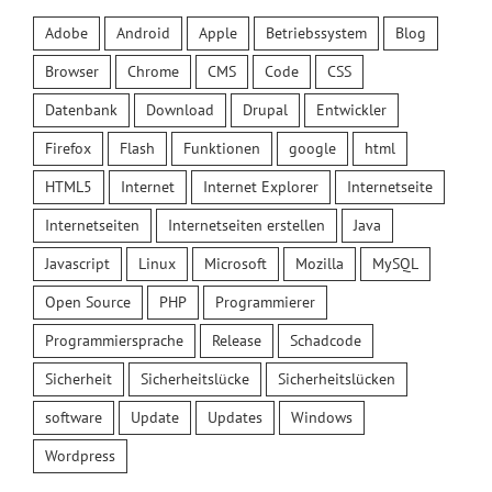
Adobe
Android
Apple
Betriebssystem
Blog
Browser
Chrome
CMS
Code
CSS
Datenbank
Download
Drupal
Entwickler
Firefox
Flash
Funktionen
google
html
HTML5
Internet
Internet Explorer
Internetseite
Internetseiten
Internetseiten erstellen
Java
Javascript
Linux
Microsoft
Mozilla
MySQL
Open Source
PHP
Programmierer
Programmiersprache
Release
Schadcode
Sicherheit
Sicherheitslücke
Sicherheitslücken
software
Update
Updates
Windows
Wordpress