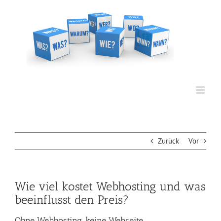
Zum
Inhalt
springen
Zurück
Vor
Wie viel kostet Webhosting und was
beeinflusst den Preis?
Ohne Webhosting, keine Webseite.