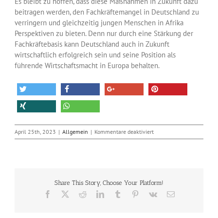
Es bleibt zu hoffen, dass diese Maßnahmen in Zukunft dazu
beitragen werden, den Fachkräftemangel in Deutschland zu
verringern und gleichzeitig jungen Menschen in Afrika
Perspektiven zu bieten. Denn nur durch eine Stärkung der
Fachkräftebasis kann Deutschland auch in Zukunft
wirtschaftlich erfolgreich sein und seine Position als
führende Wirtschaftsmacht in Europa behalten.
für
April 25th, 2023
|
Allgemein
|
Kommentare deaktiviert
Fachkräftemangel
in
Deutschland:
IT-
Profis
Share This Story, Choose Your Platform!
aus
Afrika
Facebook
X
Reddit
LinkedIn
Tumblr
Pinterest
Vk
E-
springen
Mail
ein