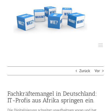
Zum
Inhalt
springen
Zurück
Vor
Fachkräftemangel in Deutschland:
IT-Profis aus Afrika springen ein
Die Digitalisierung schreitet unaufhaltsam voran und hat