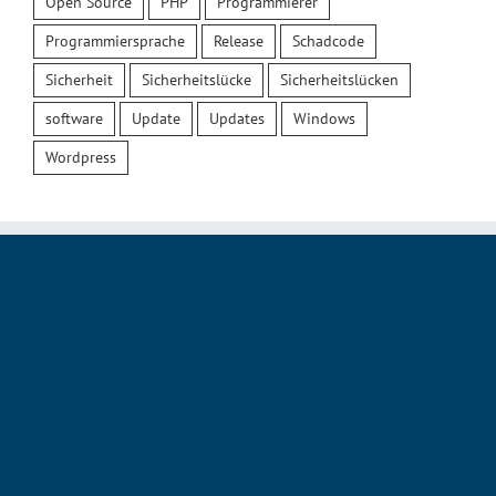
Open Source
PHP
Programmierer
Programmiersprache
Release
Schadcode
Sicherheit
Sicherheitslücke
Sicherheitslücken
software
Update
Updates
Windows
Wordpress