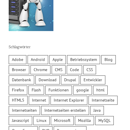
Schlagwörter
Adobe
Android
Apple
Betriebssystem
Blog
Browser
Chrome
CMS
Code
CSS
Datenbank
Download
Drupal
Entwickler
Firefox
Flash
Funktionen
google
html
HTML5
Internet
Internet Explorer
Internetseite
Internetseiten
Internetseiten erstellen
Java
Javascript
Linux
Microsoft
Mozilla
MySQL