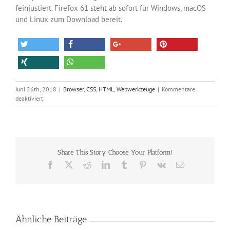
feinjustiert. Firefox 61 steht ab sofort für Windows, macOS
und Linux zum Download bereit.
Juni 26th, 2018
|
Browser
,
CSS
,
HTML
,
Webwerkzeuge
|
Kommentare
für
deaktiviert
Firefox
61
wird
schneller
und
Share This Story, Choose Your Platform!
schlauer
Facebook
X
Reddit
LinkedIn
Tumblr
Pinterest
Vk
E-
Mail
Ähnliche Beiträge