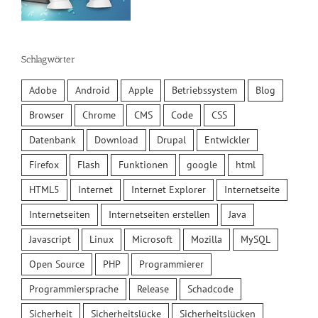
Schlagwörter
Adobe
Android
Apple
Betriebssystem
Blog
Browser
Chrome
CMS
Code
CSS
Datenbank
Download
Drupal
Entwickler
Firefox
Flash
Funktionen
google
html
HTML5
Internet
Internet Explorer
Internetseite
Internetseiten
Internetseiten erstellen
Java
Javascript
Linux
Microsoft
Mozilla
MySQL
Open Source
PHP
Programmierer
Programmiersprache
Release
Schadcode
Sicherheit
Sicherheitslücke
Sicherheitslücken