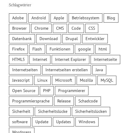
Schlagwörter
Adobe
Android
Apple
Betriebssystem
Blog
Browser
Chrome
CMS
Code
CSS
Datenbank
Download
Drupal
Entwickler
Firefox
Flash
Funktionen
google
html
HTML5
Internet
Internet Explorer
Internetseite
Internetseiten
Internetseiten erstellen
Java
Javascript
Linux
Microsoft
Mozilla
MySQL
Open Source
PHP
Programmierer
Programmiersprache
Release
Schadcode
Sicherheit
Sicherheitslücke
Sicherheitslücken
software
Update
Updates
Windows
Wordpress