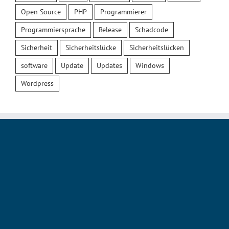
Open Source
PHP
Programmierer
Programmiersprache
Release
Schadcode
Sicherheit
Sicherheitslücke
Sicherheitslücken
software
Update
Updates
Windows
Wordpress