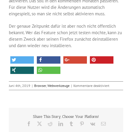
aktivieren. Das soll in den kommenden Monaten passieren.
Für diese Nutzer wird die Änderungen automatisch
eingespielt, so man sie nicht selbst aktivieren muss.
Der genaue Zeitpunkt dafür ist aber noch nicht öffentlich
bekannt. Wer das Feature schon jetzt testen möchte, kann zu
diesem Zweck aber seinen Firefox zunächst deinstallieren
und dann wieder neu installieren.
für
Juni 4th, 2019
|
Browser
,
Webwerkzeuge
|
Kommentare deaktiviert
Firefox
blockt
Tracking-
Cookies
per
Share This Story, Choose Your Platform!
Voreinstellung
Facebook
X
Reddit
LinkedIn
Tumblr
Pinterest
Vk
E-
Mail