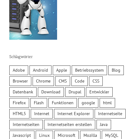
Schlagwörter
Adobe
Android
Apple
Betriebssystem
Blog
Browser
Chrome
CMS
Code
CSS
Datenbank
Download
Drupal
Entwickler
Firefox
Flash
Funktionen
google
html
HTML5
Internet
Internet Explorer
Internetseite
Internetseiten
Internetseiten erstellen
Java
Javascript
Linux
Microsoft
Mozilla
MySQL