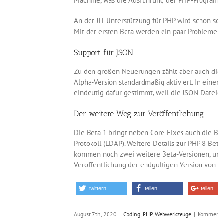
Machine, was die Ausführung der PHP-Program
An der JIT-Unterstützung für PHP wird schon s
Mit der ersten Beta werden ein paar Probleme
Support für JSON
Zu den großen Neuerungen zählt aber auch die
Alpha-Version standardmäßig aktiviert. In ein
eindeutig dafür gestimmt, weil die JSON-Dateie
Der weitere Weg zur Veröffentlichung
Die Beta 1 bringt neben Core-Fixes auch die B
Protokoll (LDAP). Weitere Details zur PHP 8 Be
kommen noch zwei weitere Beta-Versionen, un
Veröffentlichung der endgültigen Version von 
twittern
teilen
teilen
August 7th, 2020
|
Coding
,
PHP
,
Webwerkzeuge
|
Komment