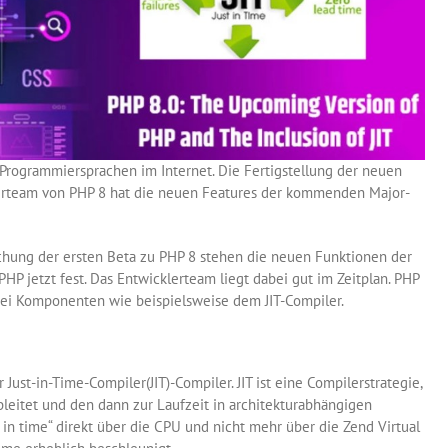
rogrammiersprachen im Internet. Die Fertigstellung der neuen
lerteam von PHP 8 hat die neuen Features der kommenden Major-
chung der ersten Beta zu PHP 8 stehen die neuen Funktionen der
P jetzt fest. Das Entwicklerteam liegt dabei gut im Zeitplan. PHP
 bei Komponenten wie beispielsweise dem JIT-Compiler.
Just-in-Time-Compiler(JIT)-Compiler. JIT ist eine Compilerstrategie,
eitet und den dann zur Laufzeit in architekturabhängigen
n time“ direkt über die CPU und nicht mehr über die Zend Virtual