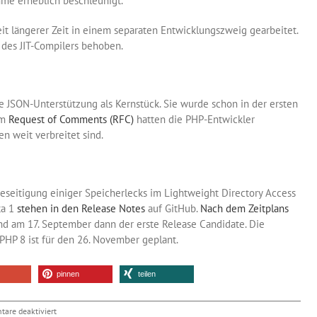
me erheblich beschleunigt.
eit längerer Zeit in einem separaten Entwicklungszweig gearbeitet.
 des JIT-Compilers behoben.
 JSON-Unterstützung als Kernstück. Sie wurde schon in der ersten
em
Request of Comments (RFC)
hatten die PHP-Entwickler
n weit verbreitet sind.
eseitigung einiger Speicherlecks im Lightweight Directory Access
ta 1
stehen in den Release Notes
auf GitHub.
Nach dem Zeitplans
d am 17. September dann der erste Release Candidate. Die
PHP 8 ist für den 26. November geplant.
pinnen
teilen
für
are deaktiviert