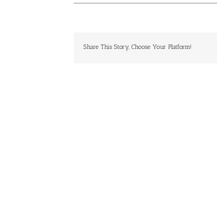
Share This Story, Choose Your Platform!
Ähnliche Beiträge
Die Realität
von
Baukastensystemen
Abhängig von
Libreoffice 7.5
für
SAP: Das
bringt neue
Webseiten:
Risiko einer
Symbole und
Was
eingestellten
Kontrastmodi
Anfänger
Lösung
mit
wissen
sollten