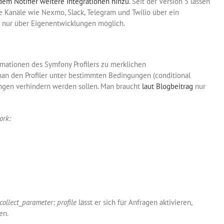
dem Notifier weitere Integrationen hinzu
. Seit der Version 5 lassen
se Kanäle wie Nexmo, Slack, Telegram und Twilio über ein
er nur über Eigenentwicklungen möglich.
ationen des Symfony Profilers zu merklichen
an den Profiler unter bestimmten Bedingungen (conditional
rungen verhindern werden sollen. Man braucht
laut Blogbeitrag
nur
work:​
collect_parameter: profile
lässt er sich für Anfragen aktivieren,
en.