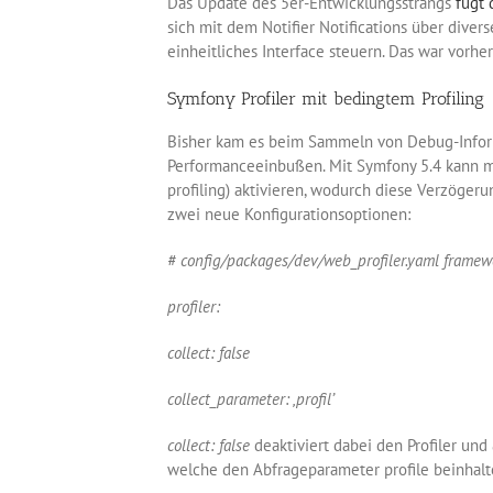
Das Update des 5er-Entwicklungsstrangs
fügt 
sich mit dem Notifier Notifications über diver
einheitliches Interface steuern. Das war vorh
Symfony Profiler mit bedingtem Profiling
Bisher kam es beim Sammeln von Debug-Inform
Performanceeinbußen. Mit Symfony 5.4 kann m
profiling) aktivieren, wodurch diese Verzöge
zwei neue Konfigurationsoptionen:
# config/packages/dev/web_profiler.yaml​ frame
profiler:​
collect: false​
collect_parameter: ‚profil’​
collect: false
deaktiviert dabei den Profiler und
welche den Abfrageparameter profile beinhalt