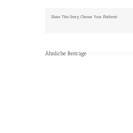
Share This Story, Choose Your Platform!
Ähnliche Beiträge
Die Realität
von
Baukastensystemen
Abhängig von
Libreoffice 7.5
für
SAP: Das
bringt neue
Webseiten:
Risiko einer
Symbole und
Was
eingestellten
Kontrastmodi
Anfänger
Lösung
mit
wissen
sollten