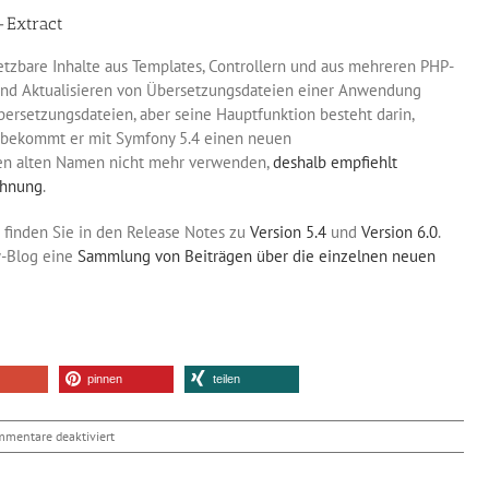
-Extract
etzbare Inhalte aus Templates, Controllern und aus mehreren PHP-
n und Aktualisieren von Übersetzungsdateien einer Anwendung
 Übersetzungsdateien, aber seine Hauptfunktion besteht darin,
lb bekommt er mit Symfony 5.4 einen neuen
den alten Namen nicht mehr verwenden,
deshalb empfiehlt
chnung
.
 finden Sie in den Release Notes zu
Version 5.4
und
Version 6.0
.
y-Blog eine
Sammlung von Beiträgen über die einzelnen neuen
pinnen
teilen
für
mentare deaktiviert
PHP-
Framework: