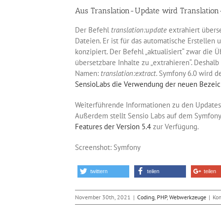
Aus Translation-Update wird Translation
Der Befehl
translation:update
extrahiert übers
Dateien. Er ist für das automatische Erstelle
konzipiert. Der Befehl „aktualisiert“ zwar die
übersetzbare Inhalte zu „extrahieren“. Desha
Namen:
translation:extract
. Symfony 6.0 wird 
SensioLabs die Verwendung der neuen Bezei
Weiterführende Informationen zu den Updates
Außerdem stellt Sensio Labs auf dem Symfon
Features der Version 5.4
zur Verfügung.
Screenshot: Symfony
twittern
teilen
teilen
November 30th, 2021
|
Coding
,
PHP
,
Webwerkzeuge
|
Kom