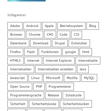
Schlagwörter
Adobe
Android
Apple
Betriebssystem
Blog
Browser
Chrome
CMS
Code
CSS
Datenbank
Download
Drupal
Entwickler
Firefox
Flash
Funktionen
google
html
HTML5
Internet
Internet Explorer
Internetseite
Internetseiten
Internetseiten erstellen
Java
Javascript
Linux
Microsoft
Mozilla
MySQL
Open Source
PHP
Programmierer
Programmiersprache
Release
Schadcode
Sicherheit
Sicherheitslücke
Sicherheitslücken