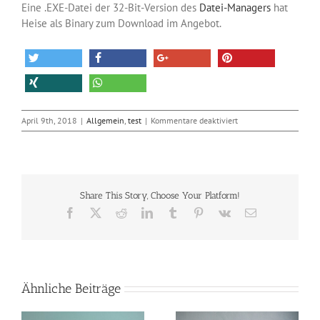
Eine .EXE-Datei der 32-Bit-Version des
Datei-Managers
hat
Heise als Binary zum Download im Angebot.
für
April 9th, 2018
|
Allgemein
,
test
|
Kommentare deaktiviert
Das
Comeback
des
Windows-
Dateimanagers
Share This Story, Choose Your Platform!
Facebook
X
Reddit
LinkedIn
Tumblr
Pinterest
Vk
E-
Mail
Ähnliche Beiträge