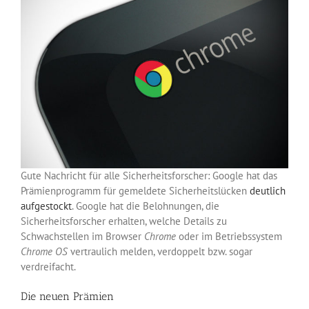
Gute Nachricht für alle Sicherheitsforscher: Google hat das
Prämienprogramm für gemeldete Sicherheitslücken
deutlich
aufgestockt
. Google hat die Belohnungen, die
Sicherheitsforscher erhalten, welche Details zu
Schwachstellen im Browser
Chrome
oder im Betriebssystem
Chrome OS
vertraulich melden, verdoppelt bzw. sogar
verdreifacht.
Die neuen Prämien