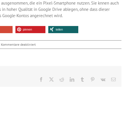
t ausgenommen, die ein Pixel-Smartphone nutzen. Sie knnen auch
 in hoher Qualität in Google Drive ablegen, ohne dass dieser
es Google-Kontos angerechnet wird.
pinnen
teilen
für
Kommentare deaktiviert
Google
Fotos:
kostenloser
Speicherplatz
begrenzt
Facebook
X
Reddit
LinkedIn
Tumblr
Pinterest
Vk
E-
Mail
Die Realität