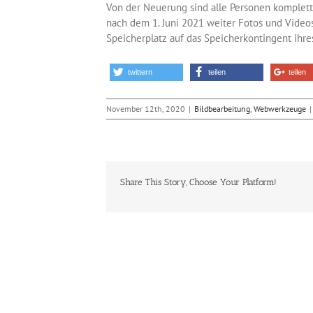
Von der Neuerung sind alle Personen komplet
nach dem 1. Juni 2021 weiter Fotos und Videos
Speicherplatz auf das Speicherkontingent ihr
twittern
teilen
teilen
November 12th, 2020
|
Bildbearbeitung
,
Webwerkzeuge
|
Share This Story, Choose Your Platform!
Ähnliche Beiträge
Die Realität