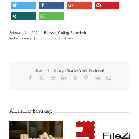
Februar 18th, 2021
|
Browser
,
Coding
,
Sicherheit
,
für
Webwerkzeuge
|
Kommentare deaktiviert
Sicherheitsupdate
für
Chrome
beseitigt
Schwachstellen
Share This Story, Choose Your Platform!
Facebook
X
Reddit
LinkedIn
Tumblr
Pinterest
Vk
E-
Mail
Ähnliche Beiträge
Die Bedeutung von