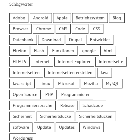
Schlagwörter
Adobe
Android
Apple
Betriebssystem
Blog
Browser
Chrome
CMS
Code
CSS
Datenbank
Download
Drupal
Entwickler
Firefox
Flash
Funktionen
google
html
HTML5
Internet
Internet Explorer
Internetseite
Internetseiten
Internetseiten erstellen
Java
Javascript
Linux
Microsoft
Mozilla
MySQL
Open Source
PHP
Programmierer
Programmiersprache
Release
Schadcode
Sicherheit
Sicherheitslücke
Sicherheitslücken
software
Update
Updates
Windows
Wordpress