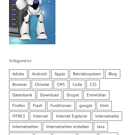
Schlagwörter
Adobe
Android
Apple
Betriebssystem
Blog
Browser
Chrome
CMS
Code
CSS
Datenbank
Download
Drupal
Entwickler
Firefox
Flash
Funktionen
google
html
HTML5
Internet
Internet Explorer
Internetseite
Internetseiten
Internetseiten erstellen
Java