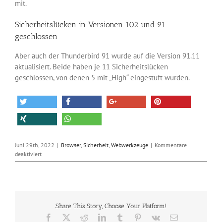
mit.
Sicherheitslücken in Versionen 102 und 91
geschlossen
Aber auch der Thunderbird 91 wurde auf die Version 91.11
aktualisiert. Beide haben je 11 Sicherheitslücken
geschlossen, von denen 5 mit „High“ eingestuft wurden.
Juni 29th, 2022
|
Browser
,
Sicherheit
,
Webwerkzeuge
|
Kommentare
für
deaktiviert
Thunderbird
102
kommt
mit
neuem
Share This Story, Choose Your Platform!
Adressbuch
Facebook
X
Reddit
LinkedIn
Tumblr
Pinterest
Vk
E-