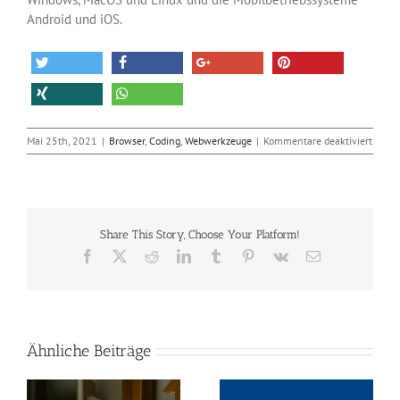
Android und iOS.
für
Mai 25th, 2021
|
Browser
,
Coding
,
Webwerkzeuge
|
Kommentare deaktiviert
Am
nächs
Diens
komm
der
Share This Story, Choose Your Platform!
neue
Firefo
Facebook
X
Reddit
LinkedIn
Tumblr
Pinterest
Vk
E-
Mail
Ähnliche Beiträge