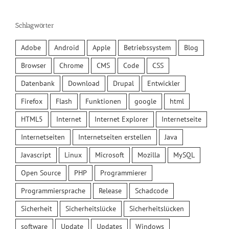
Schlagwörter
Adobe
Android
Apple
Betriebssystem
Blog
Browser
Chrome
CMS
Code
CSS
Datenbank
Download
Drupal
Entwickler
Firefox
Flash
Funktionen
google
html
HTML5
Internet
Internet Explorer
Internetseite
Internetseiten
Internetseiten erstellen
Java
Javascript
Linux
Microsoft
Mozilla
MySQL
Open Source
PHP
Programmierer
Programmiersprache
Release
Schadcode
Sicherheit
Sicherheitslücke
Sicherheitslücken
software
Update
Updates
Windows