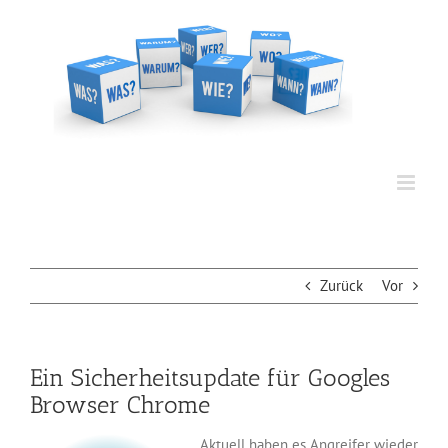
Zum
Inhalt
springen
Zurück
Vor
Ein Sicherheitsupdate für Googles
Browser Chrome
Aktuell haben es Angreifer wieder