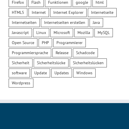
Firefox
Flash
Funktionen
google
html
HTML5
Internet
Internet Explorer
Internetseite
Internetseiten
Internetseiten erstellen
Java
Javascript
Linux
Microsoft
Mozilla
MySQL
Open Source
PHP
Programmierer
Programmiersprache
Release
Schadcode
Sicherheit
Sicherheitslücke
Sicherheitslücken
software
Update
Updates
Windows
Wordpress