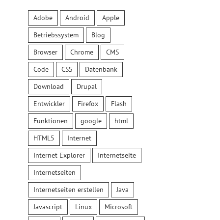
Adobe
Android
Apple
Betriebssystem
Blog
Browser
Chrome
CMS
Code
CSS
Datenbank
Download
Drupal
Entwickler
Firefox
Flash
Funktionen
google
html
HTML5
Internet
Internet Explorer
Internetseite
Internetseiten
Internetseiten erstellen
Java
Die
Javascript
Linux
Microsoft
Bedeutung