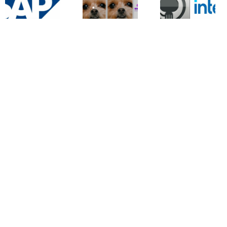
Die
Intel stellt
Browserhersteller
über 100
FTP Tool
sagen nein
Open-
Filezilla:
zum
Source-
sicherheitsr
Bildformat
Projekte bei
Einstellunge
JPEG XL
Github ein
wered by
Webhoster Suleitec
|
GSL - Webseite erstellen lassen