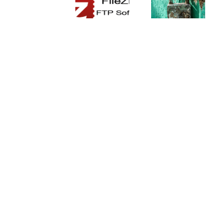
von
Abhängig von
FTP Tool
Datenschutz
SAP: Das
Filezilla:
und
Risiko einer
sicherheitsrelevante
Sicherheit
eingestellten
Einstellungen
bei der
Lösung
Auswahl
eines Hosting
Providers
Copyright Homepage Anleitung | All Rights Reserved | Po